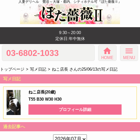
人妻デリヘル 鶯谷～大塚・都内、シティホテル可『ぼた薔薇Ⅱ』
9:30～20:00
定休日:年中無休
home
menu
03-6802-1033
HOME
MENU
トップページ
写メ日記
ねこ店長 さんの25/06/13の写メ日記
写メ日記
ねこ店長(20歳)
T55 B30 W30 H30
プロフィール詳細
過去記事へ